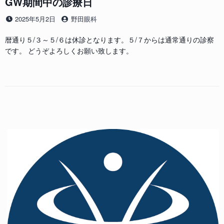
GW期間中の診療日
投
投
2025年5月2日
野田眼科
稿
稿
日
者
暦通り５/３～５/６は休診となります。５/７からは通常通りの診察
です。 どうぞよろしくお願い致します。