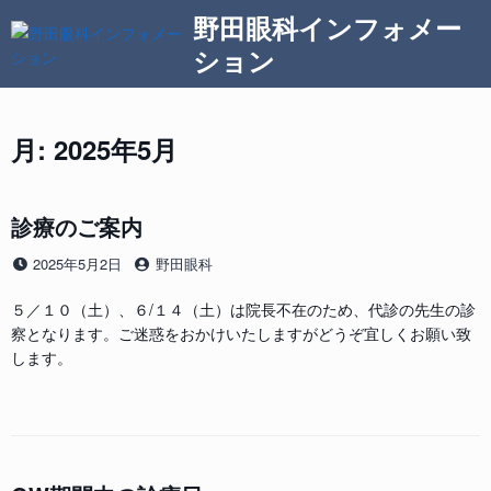
コ
野田眼科インフォメー
ン
ション
テ
ン
ツ
へ
月:
2025年5月
ス
キ
ッ
診療のご案内
プ
投
投
2025年5月2日
野田眼科
稿
稿
日
者
５／１０（土）、６/１４（土）は院長不在のため、代診の先生の診
察となります。ご迷惑をおかけいたしますがどうぞ宜しくお願い致
します。