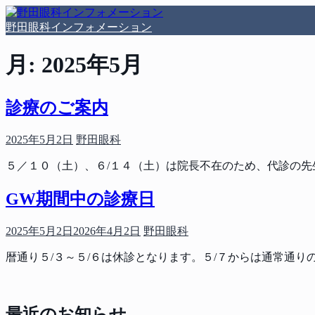
コ
ン
野田眼科インフォメーション
テ
ン
月:
2025年5月
ツ
へ
ス
診療のご案内
キ
ッ
投
投
2025年5月2日
野田眼科
プ
稿
稿
５／１０（土）、６/１４（土）は院長不在のため、代診の
日
者
GW期間中の診療日
投
投
2025年5月2日
2026年4月2日
野田眼科
稿
稿
暦通り５/３～５/６は休診となります。５/７からは通常通り
日
者
最近のお知らせ