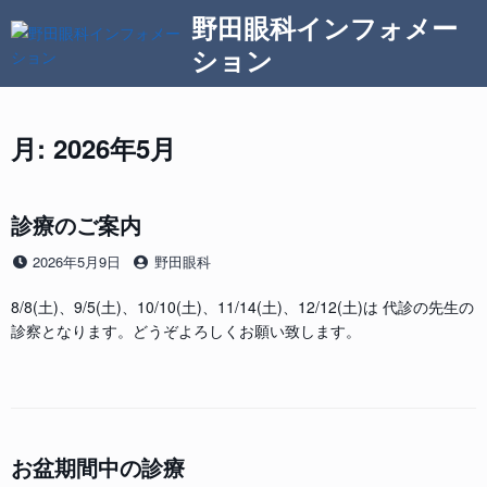
コ
野田眼科インフォメー
ン
ション
テ
ン
ツ
へ
月:
2026年5月
ス
キ
ッ
診療のご案内
プ
投
投
2026年5月9日
野田眼科
稿
稿
日
者
8/8(土)、9/5(土)、10/10(土)、11/14(土)、12/12(土)は 代診の先生の
診察となります。どうぞよろしくお願い致します。
お盆期間中の診療