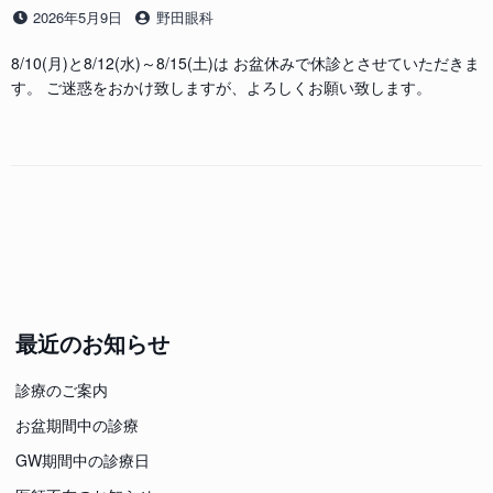
投
投
2026年5月9日
野田眼科
稿
稿
日
者
8/10(月)と8/12(水)～8/15(土)は お盆休みで休診とさせていただきま
す。 ご迷惑をおかけ致しますが、よろしくお願い致します。
最近のお知らせ
診療のご案内
お盆期間中の診療
GW期間中の診療日